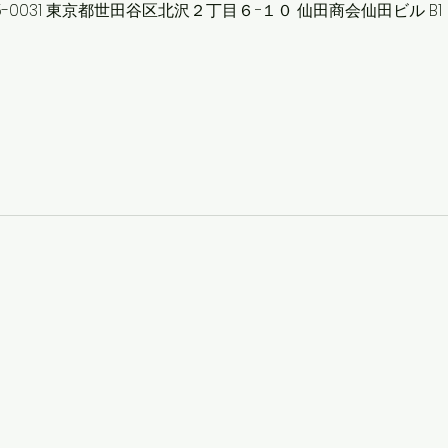
155-0031 東京都世田谷区北沢２丁目６−１０ 仙田商会仙田ビル B1