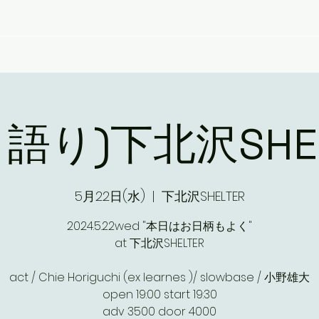
NEWS
LIVE
DIARY
き語り)下北沢SHEL
5月22日(水)
  |  
下北沢SHELTER
2024.5.22wed "本日はお日柄もよく"
at 下北沢SHELTER
act / Chie Horiguchi (ex learnes )/ slowbase / 小野雄大
open 19:00 start 19:30
adv 3500 door 4000