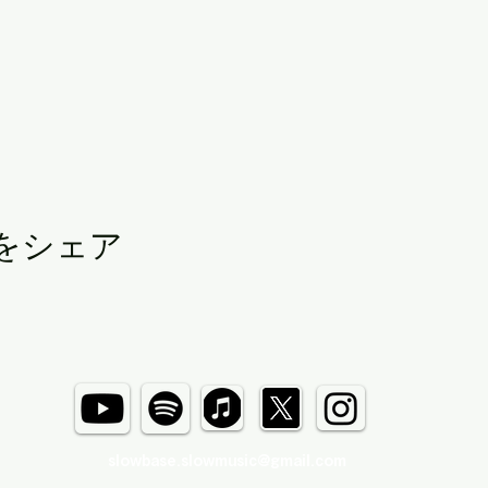
をシェア
slowbase.slowmusic@gmail.com