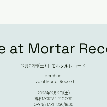
NEWS
LIVE
DIARY
e at Mortar Re
12月02日(土)
  |  
モルタルレコード
Merchant
Live at Mortar Record
2023年12月2日(土)
熊谷MORTAR RECORD
OPEN/START 18:30/19:00