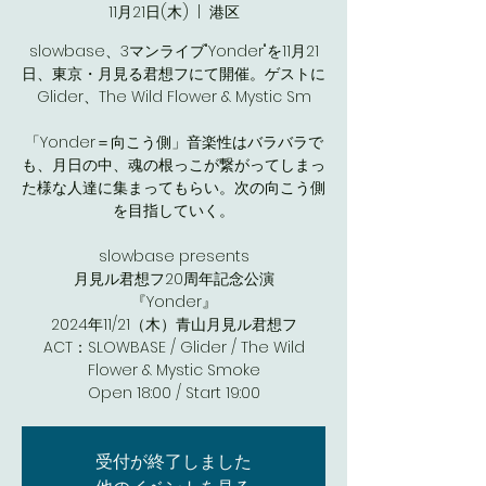
11月21日(木)
  |  
港区
slowbase、3マンライブ"Yonder"を11月21
日、東京・月見る君想フにて開催。ゲストに
Glider、The Wild Flower & Mystic Sm
「Yonder＝向こう側」音楽性はバラバラで
も、月日の中、魂の根っこが繋がってしまっ
た様な人達に集まってもらい。次の向こう側
を目指していく。
slowbase presents
月見ル君想フ20周年記念公演
『Yonder』
2024年11/21（木）青山月見ル君想フ
ACT：SLOWBASE / Glider / The Wild
Flower & Mystic Smoke
Open 18:00 / Start 19:00
受付が終了しました