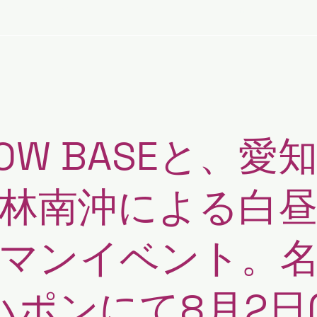
NEWS
LIVE
DIARY
LOW BASEと、愛
林南沖による白
マンイベント。
 ハポンにて8月2日(