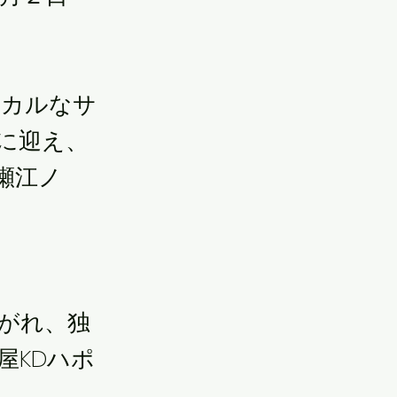
ピカルなサ
に迎え、
片瀬江ノ
がれ、独
屋KDハポ