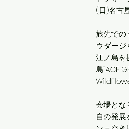
(日)名
旅先での
ウダージ
江ノ島を拠
島”ACE 
WildFlo
会場とな
自の発展
ン＝空き