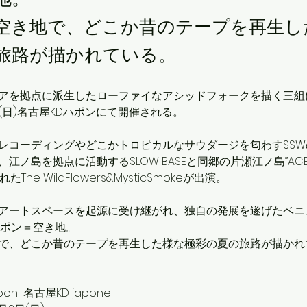
空き地で、どこか昔のテープを再生し
旅路が描かれている。
アを拠点に派生したローファイなアシッドフォークを描く三組
(日)名古屋KDハポンにて開催される。
レコーディングやどこかトロピカルなサウダージを匂わすSS
ノ島を拠点に活動するSLOW BASEと同郷の片瀬江ノ島”ACE GE
たThe WildFlowers&MysticSmokeが出演。
アートスペースを起源に受け継がれ、独自の発展を遂げたベニ
ハポン＝空き地。
で、どこか昔のテープを再生した様な極彩の夏の旅路が描かれ
pon  名古屋KD japone