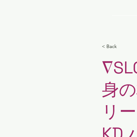
TOP
< Back
∇S
身の
リー
KD