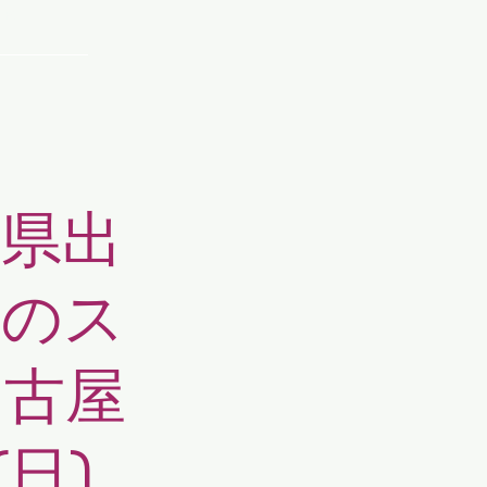
PROFILE
知県出
昼のス
名古屋
日)