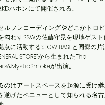
古屋KDハポンにて開催される。
セルフレコーディングやどこかトロ
を匂わすSSWの佐藤守晃を現地ゲスト
点に活動するSLOW BASEと同郷の
GENERAL STORE”から生まれたThe
wers&MysticSmokeが出演。
るのはアートスペースを起源に受け継
を遂げたベニューとして知られる名古
地。