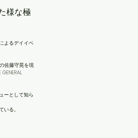
た様な極
によるデイイベ
Wの佐藤守晃を現
NERAL 
ューとして知ら
ている。