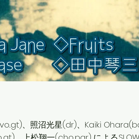
o.gt)、照沼光星(dr)、Kaiki Ohara(
o.gt)、上松翔一(cho.par) によるSLOWB