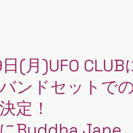
NEWS
LIVE
DIARY
日(月)UFO CLUB
バンドセットで
決定！
にBuddha Jane