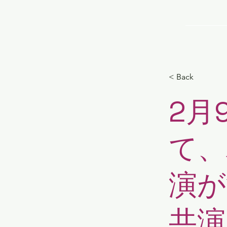
TOP
< Back
2月9
て、
演が
共演