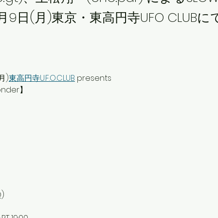
2月9日(月)東京・東高円寺UFO CLUBにて
月)
東高円寺U.F.O.CLUB
 presents
onder】
)