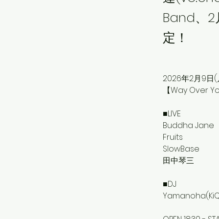
Band、
定！
2026年2月9日(
【Way Over Y
■LIVE
Buddha Jane
Fruits
SlowBase 
田中琴三
■DJ
Yamanoha(KiQ